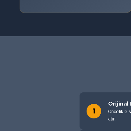
Orijinal
1
Öncelikle s
atın.