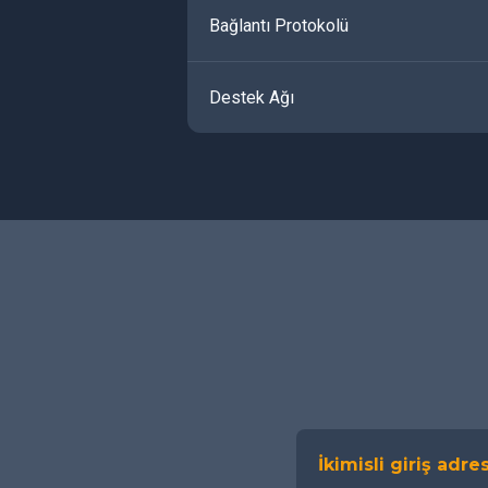
Bağlantı Protokolü
Destek Ağı
İkimisli giriş adres