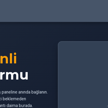
nli
ormu
iş paneline anında bağlanın.
izi beklemeden
antı daima burada.