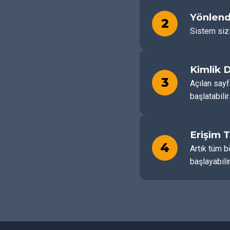
Yönlend
2
Sistem sizi
Kimlik 
3
Açılan sayf
başlatabilir
Erişim 
4
Artık tüm b
başlayabilir