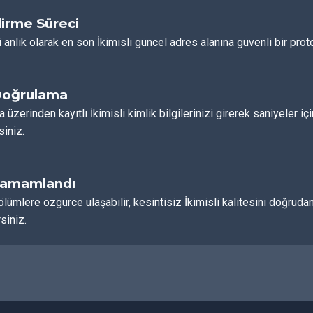
irme Süreci
 anlık olarak en son İkimisli güncel adres alanına güvenli bir proto
Doğrulama
a üzerinden kayıtlı İkimisli kimlik bilgilerinizi girerek saniyeler i
siniz.
Tamamlandı
ölümlere özgürce ulaşabilir, kesintisiz İkimisli kalitesini doğr
siniz.