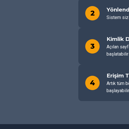
Yönlend
2
Sistem sizi
Kimlik 
3
Açılan sayf
başlatabilir
Erişim 
4
Artık tüm b
başlayabilir