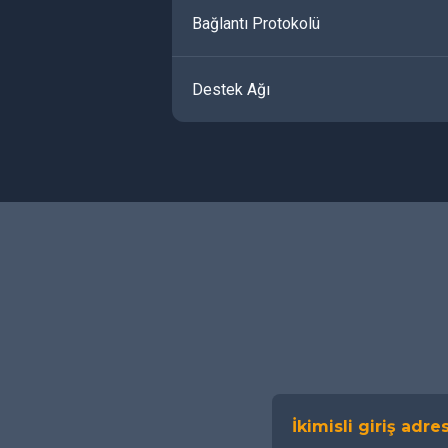
Bağlantı Protokolü
Destek Ağı
İkimisli giriş adres