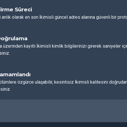
irme Süreci
 anlık olarak en son İkimisli güncel adres alanına güvenli bir proto
Doğrulama
a üzerinden kayıtlı İkimisli kimlik bilgilerinizi girerek saniyeler i
siniz.
Tamamlandı
ölümlere özgürce ulaşabilir, kesintisiz İkimisli kalitesini doğr
siniz.