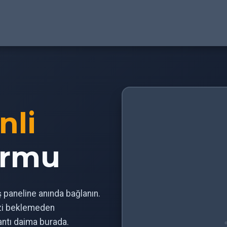
nli
ormu
iş paneline anında bağlanın.
izi beklemeden
antı daima burada.