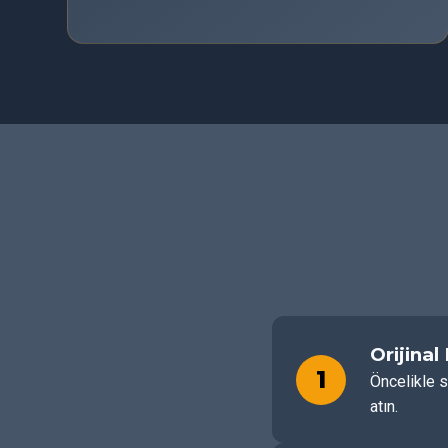
Orijinal
1
Öncelikle s
atın.