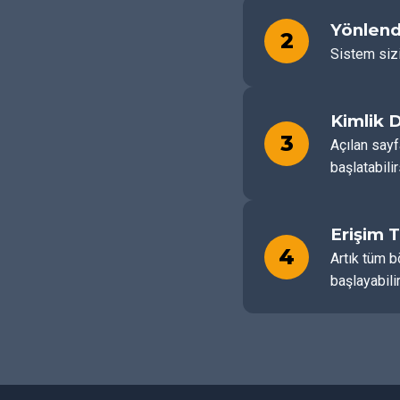
Yönlend
2
Sistem sizi
Kimlik 
3
Açılan sayf
başlatabilir
Erişim 
4
Artık tüm b
başlayabilir