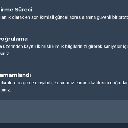
irme Süreci
 anlık olarak en son İkimisli güncel adres alanına güvenli bir proto
Doğrulama
a üzerinden kayıtlı İkimisli kimlik bilgilerinizi girerek saniyeler i
siniz.
Tamamlandı
ölümlere özgürce ulaşabilir, kesintisiz İkimisli kalitesini doğr
siniz.