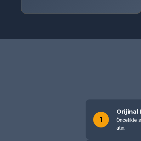
Orijinal
1
Öncelikle s
atın.