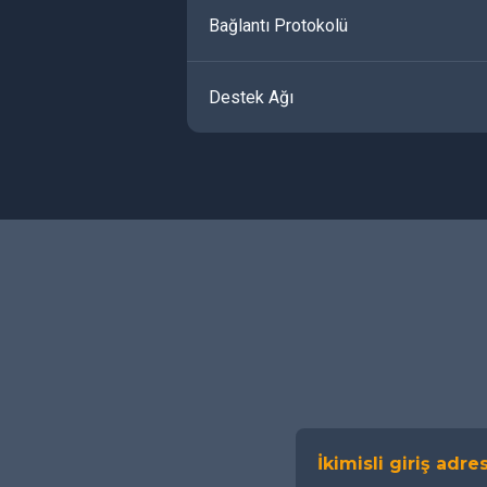
Bağlantı Protokolü
Destek Ağı
İkimisli giriş adres