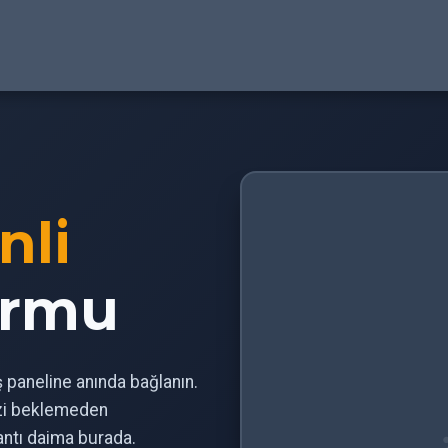
nli
ormu
iş paneline anında bağlanın.
izi beklemeden
antı daima burada.