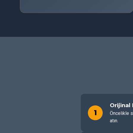
Orijinal
1
Öncelikle s
atın.