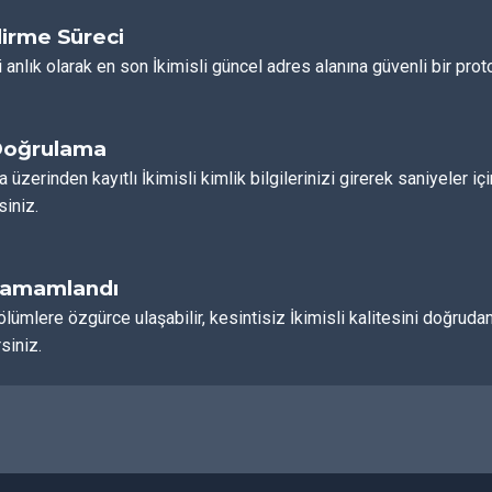
irme Süreci
 anlık olarak en son İkimisli güncel adres alanına güvenli bir proto
Doğrulama
a üzerinden kayıtlı İkimisli kimlik bilgilerinizi girerek saniyeler i
siniz.
Tamamlandı
ölümlere özgürce ulaşabilir, kesintisiz İkimisli kalitesini doğr
siniz.