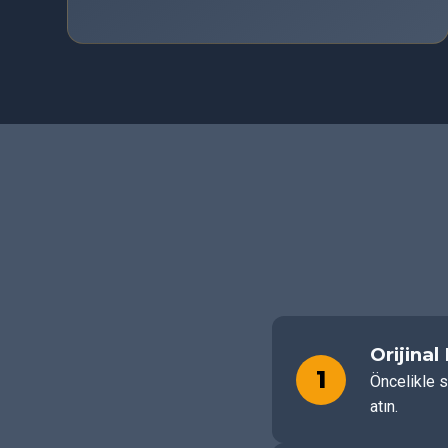
Orijinal
1
Öncelikle s
atın.