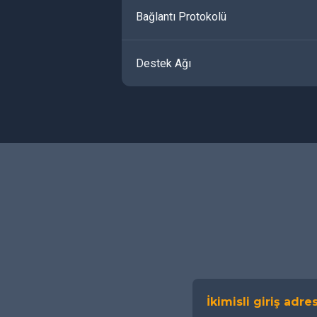
Bağlantı Protokolü
Destek Ağı
İkimisli giriş adres