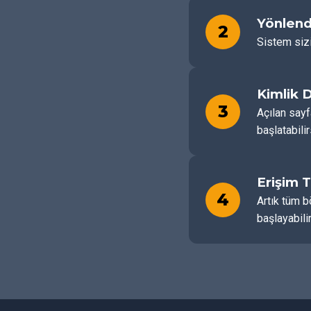
Yönlend
2
Sistem sizi
Kimlik 
3
Açılan sayf
başlatabilir
Erişim 
4
Artık tüm b
başlayabilir