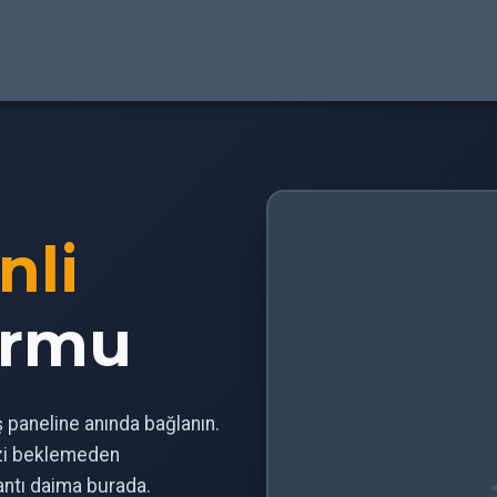
nli
ormu
iş paneline anında bağlanın.
izi beklemeden
antı daima burada.