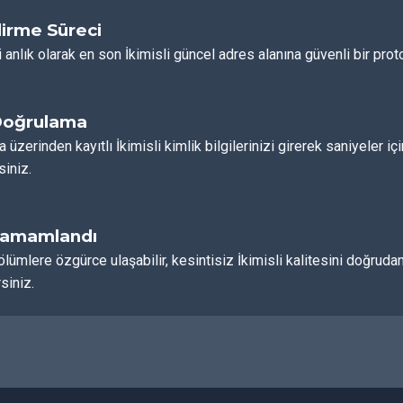
irme Süreci
 anlık olarak en son İkimisli güncel adres alanına güvenli bir proto
Doğrulama
a üzerinden kayıtlı İkimisli kimlik bilgilerinizi girerek saniyeler i
siniz.
Tamamlandı
ölümlere özgürce ulaşabilir, kesintisiz İkimisli kalitesini doğr
siniz.