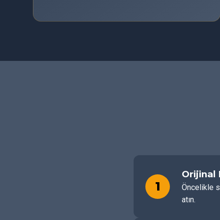
Orijinal
1
Öncelikle s
atın.