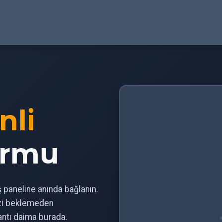
nli
ormu
iş paneline anında bağlanın.
izi beklemeden
antı daima burada.