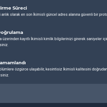
irme Süreci
 anlık olarak en son İkimisli güncel adres alanına güvenli bir proto
Doğrulama
a üzerinden kayıtlı İkimisli kimlik bilgilerinizi girerek saniyeler i
siniz.
Tamamlandı
ölümlere özgürce ulaşabilir, kesintisiz İkimisli kalitesini doğr
siniz.