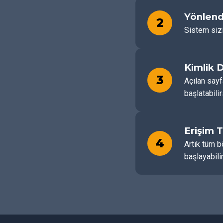
Yönlend
2
Sistem sizi
Kimlik 
3
Açılan sayf
başlatabilir
Erişim 
4
Artık tüm b
başlayabilir