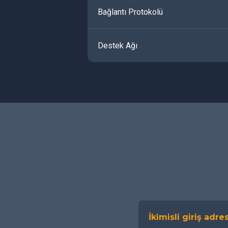
Bağlantı Protokolü
Destek Ağı
İkimisli giriş adres