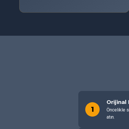
Orijinal
1
Öncelikle s
atın.