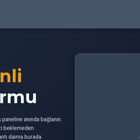
nli
ormu
iş paneline anında bağlanın.
izi beklemeden
antı daima burada.