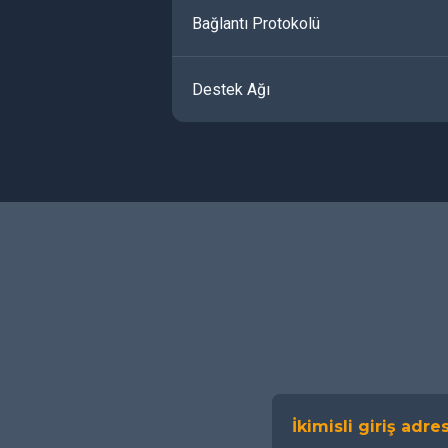
Bağlantı Protokolü
Destek Ağı
İkimisli giriş adres