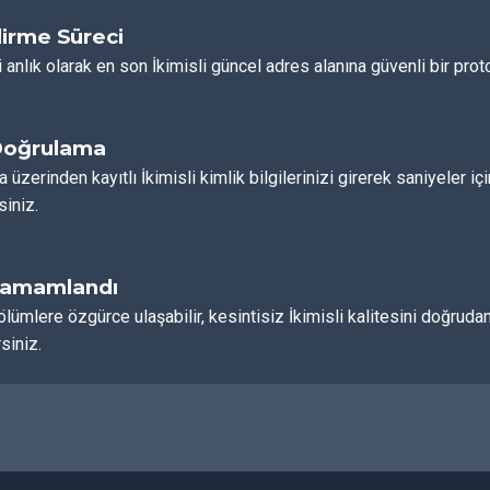
irme Süreci
 anlık olarak en son İkimisli güncel adres alanına güvenli bir proto
Doğrulama
a üzerinden kayıtlı İkimisli kimlik bilgilerinizi girerek saniyeler i
siniz.
Tamamlandı
ölümlere özgürce ulaşabilir, kesintisiz İkimisli kalitesini doğr
siniz.