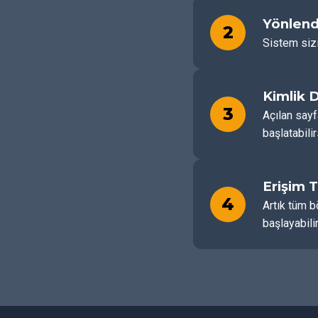
Yönlend
2
Sistem sizi
Kimlik 
3
Açılan sayf
başlatabilir
Erişim 
4
Artık tüm b
başlayabilir