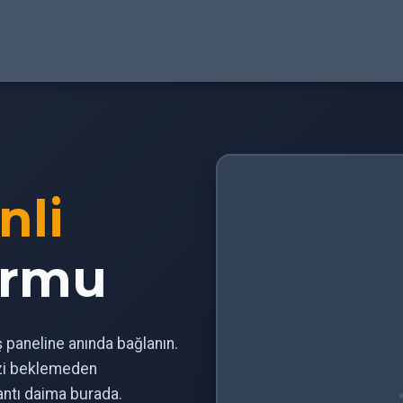
nli
ormu
iş paneline anında bağlanın.
izi beklemeden
antı daima burada.