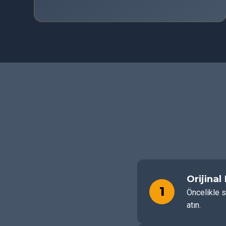
Orijinal
1
Öncelikle s
atın.