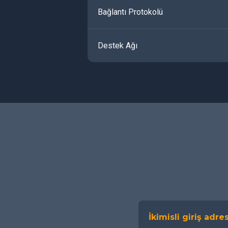
Bağlantı Protokolü
Destek Ağı
İkimisli giriş adres