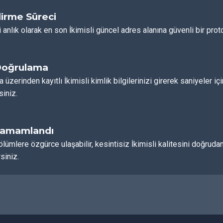
irme Süreci
 anlık olarak en son İkimisli güncel adres alanına güvenli bir proto
Doğrulama
a üzerinden kayıtlı İkimisli kimlik bilgilerinizi girerek saniyeler i
siniz.
Tamamlandı
ölümlere özgürce ulaşabilir, kesintisiz İkimisli kalitesini doğr
siniz.