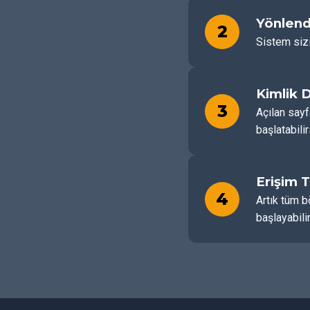
Yönlend
2
Sistem sizi
Kimlik 
3
Açılan sayf
başlatabilir
Erişim 
4
Artık tüm b
başlayabilir