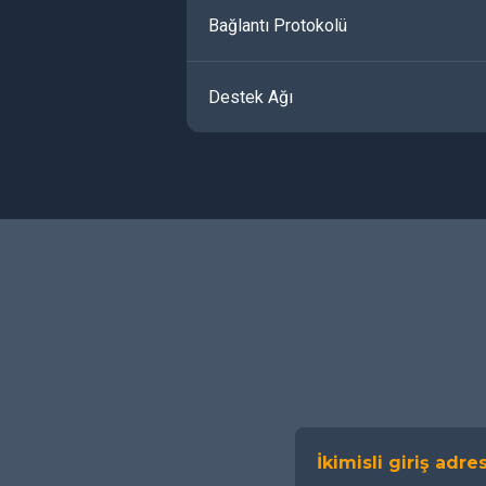
Bağlantı Protokolü
Destek Ağı
İkimisli giriş adres