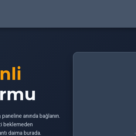
nli
ormu
iş paneline anında bağlanın.
izi beklemeden
antı daima burada.