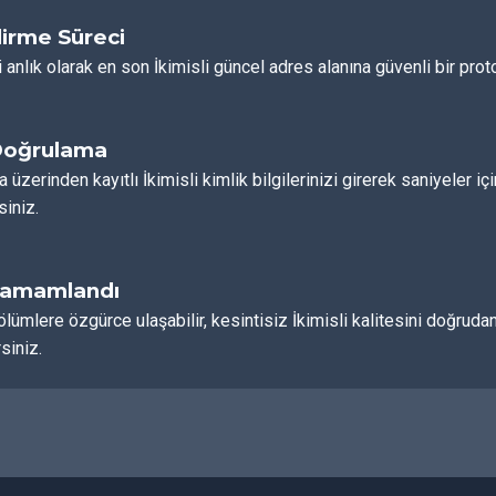
irme Süreci
 anlık olarak en son İkimisli güncel adres alanına güvenli bir proto
Doğrulama
a üzerinden kayıtlı İkimisli kimlik bilgilerinizi girerek saniyeler i
siniz.
Tamamlandı
ölümlere özgürce ulaşabilir, kesintisiz İkimisli kalitesini doğr
siniz.