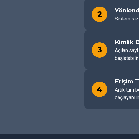
Yönlend
2
Sistem sizi
Kimlik 
3
Açılan sayf
başlatabilir
Erişim 
4
Artık tüm b
başlayabilir