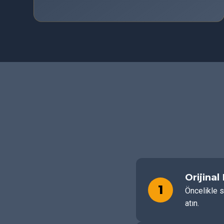
Orijinal
1
Öncelikle s
atın.